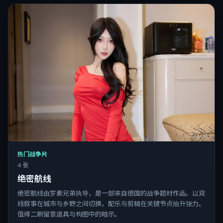
热门战争片
4 张
绝密航线
绝密航线由罗素兄弟执导，是一部来自德国的战争题材作品。以双
线叙事在城市与乡野之间切换，配乐与剪辑在关键节点抬升张力。
值得二刷留意道具与构图中的暗示。