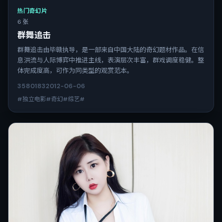
热门奇幻片
6 张
群舞追击
群舞追击由毕赣执导，是一部来自中国大陆的奇幻题材作品。在信
息洪流与人际博弈中推进主线，表演层次丰富，群戏调度稳健。整
体完成度高，可作为同类型的观赏范本。
3580
183
2012-06-06
#独立电影#奇幻#综艺#