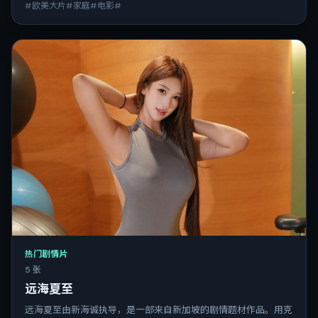
#欧美大片#家庭#电影#
热门剧情片
5 张
远海夏至
远海夏至由新海诚执导，是一部来自新加坡的剧情题材作品。用克