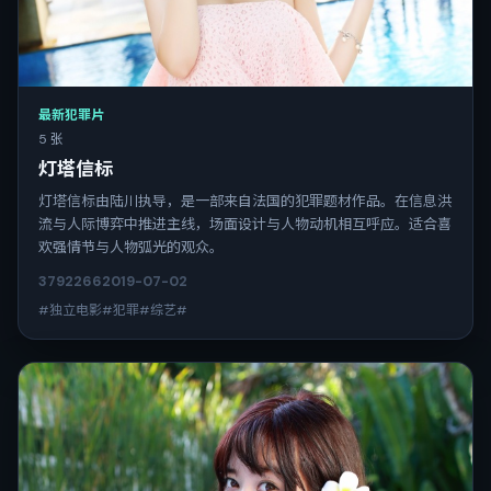
最新犯罪片
5 张
灯塔信标
灯塔信标由陆川执导，是一部来自法国的犯罪题材作品。在信息洪
流与人际博弈中推进主线，场面设计与人物动机相互呼应。适合喜
欢强情节与人物弧光的观众。
3792
266
2019-07-02
#独立电影#犯罪#综艺#