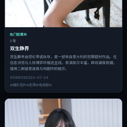
热门犯罪片
3 张
双生静界
双生静界由塔伦蒂诺执导，是一部来自意大利的犯罪题材作品。在
信息洪流与人际博弈中推进主线，表演层次丰富，群戏调度稳健。
值得二刷留意道具与构图中的暗示。
5599
129
2022-07-24
#精彩短片#犯罪#电视剧#