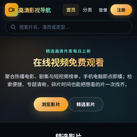
高清影视导航
首页
分类
登录
注册
精选高清片库每日上新
在线视频免费观看
聚合热播电影、剧集与短视频榜单，手机电脑即点即播；检
索便捷、专题清晰，碎片时间也能把想看的片一次找齐。
浏览影片
精选影片
精选影片