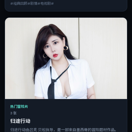
#经典回顾#剧情#电视剧#
热门冒险片
3 张
归途行动
归途行动由吕克·贝松执导，是一部来自墨西哥的冒险题材作品。