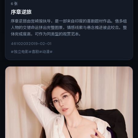
6 张
序章逆旅
序章逆旅由宫崎骏执导，是一部来自印度的喜剧题材作品。借多组
人物的交错命运拼出完整图景，情感线索与悬念推进彼此咬合。整
体完成度高，可作为同类型的观赏范本。
4610
203
2019-02-01
#独立电影#喜剧#动漫#