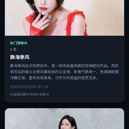
热门惊悚片
8 张
静海季风
静海季风由文牧野执导，是一部来自墨西哥的惊悚题材作品。用克
制写实的镜头记录风暴前后的众生相，影像气质统一，色调随剧情
冷暖迁移。整体完成度高，可作为同类型的观赏范本。
2282
235
2015-07-14
#经典回顾#惊悚#电影#