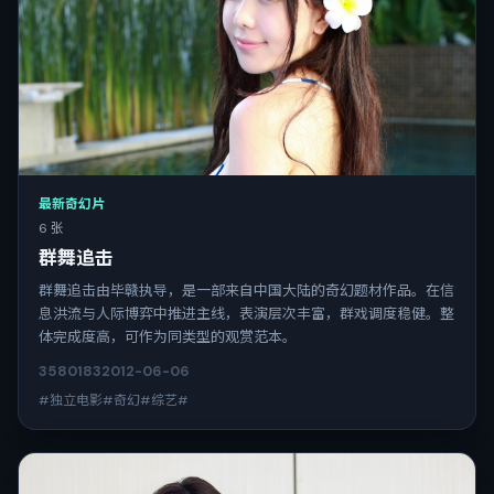
最新奇幻片
6 张
群舞追击
群舞追击由毕赣执导，是一部来自中国大陆的奇幻题材作品。在信
息洪流与人际博弈中推进主线，表演层次丰富，群戏调度稳健。整
体完成度高，可作为同类型的观赏范本。
3580
183
2012-06-06
#独立电影#奇幻#综艺#