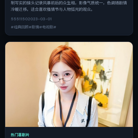
制写实的镜头记录风暴前后的众生相，影像气质统一，色调随剧情
冷暖迁移。适合喜欢强情节与人物弧光的观众。
5551
150
2023-03-01
#经典回顾#剧情#电视剧#
热门喜剧片