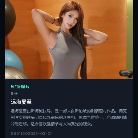
热门剧情片
5 张
远海夏至
远海夏至由新海诚执导，是一部来自新加坡的剧情题材作品。用克
制写实的镜头记录风暴前后的众生相，影像气质统一，色调随剧情
冷暖迁移。适合喜欢强情节与人物弧光的观众。
5551
150
2023-03-01