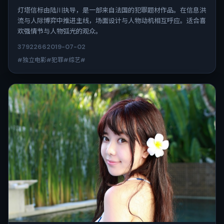
灯塔信标由陆川执导，是一部来自法国的犯罪题材作品。在信息洪
流与人际博弈中推进主线，场面设计与人物动机相互呼应。适合喜
欢强情节与人物弧光的观众。
3792
266
2019-07-02
#独立电影#犯罪#综艺#